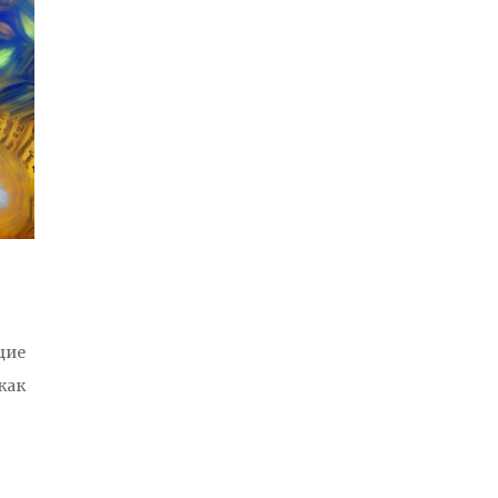
щие
как