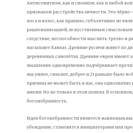
Антисемитизм, как и сионизм, как и любой в
признаком расстройства личности. Это чёрно-
носа и волос, как правило, субъективно не явл
рационализацией, искусственным смысловым 
следствие, неспособности мыслить трезво и 
насыпают Кавказ. Древние русичи живут по две
деревянных самолётах. Древние евреи имеют э
мышление одновременно подчёркивает противо
мы умнее, сильнее, добрее и 2) раньше было вс
причина не может быть в нас, она однозначно 
имени. Но не только в этом помеха. В основном
богоизбранность.
Идея богоизбранности является национальным
убеждение, становятся инициаторами или пр