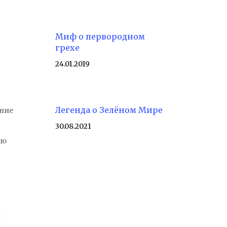
Миф о первородном
грехе
24.01.2019
Легенда о Зелёном Мире
ание
30.08.2021
ью
и