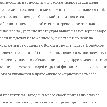
оинствующий национализм и расизм являются для меня
белое мировоззрение, в котором враги распознаются по ф
яется основанием для беспокойства, а является
обоснованием высокой степени тревожности и, как
рационально. Древние протоукры выкапывают Чёрное море
сти лет, лечат наложением рук и летают по небу на
ксклюзивное общение с Богом и творят чудеса. Подобное
речивые вещи — 1) наша кровь является лучше всех друг
ё много лучше, чем сейчас, нация деградирует. Соответстве
вовне, в помехе от людей с другой формой черепа и звучан
, она заключается в праве «чужого» присваивать себе
 проклятием. Народы, в массе своей принявшие такое
овокаторами священных войн за право единоличного