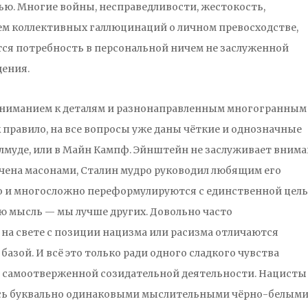
ю. Многие войны, несправедливости, жестокость,
ием коллективных галлюцинаций о личном превосходстве,
ся потребность в персональной ничем не заслуженной
дения.
 вниманием к деталям и разнонаправленным многогранным
правило, на все вопросы уже даны чёткие и однозначные
Талмуде, или в Майн Кампф. Эйнштейн не заслуживает вним
ачена масонами, Сталин мудро руководил любящим его
но и многосложно переформулируются с единственной цел
 мысль — мы лучше других. Довольно часто
на свете с позиции нацизма или расизма отличаются
зой. И всё это только ради одного сладкого чувства
 и самоотверженной созидательной деятельности. Нацисты
уясь буквально одинаковыми мыслительными чёрно-белым