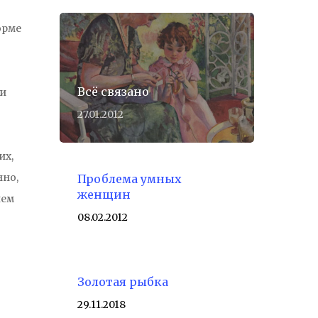
орме
Всё связано
 и
27.01.2012
их,
нно,
Проблема умных
женщин
ием
08.02.2012
Золотая рыбка
29.11.2018