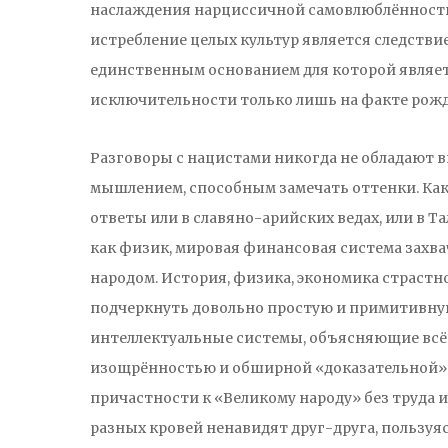
наслаждения нарциссичной самовлюблённость
истребление целых культур является следств
единственным основанием для которой являет
исключительности только лишь на факте рож
Разговоры с нацистами никогда не обладают
мышлением, способным замечать оттенки. Как 
ответы или в славяно-арийских ведах, или в 
как физик, мировая финансовая система захв
народом. История, физика, экономика страст
подчеркнуть довольно простую и примитивную
интеллектуальные системы, объясняющие всё 
изощрённостью и обширной «доказательной» ба
причастности к «Великому народу» без труда
разных кровей ненавидят друг-друга, польз