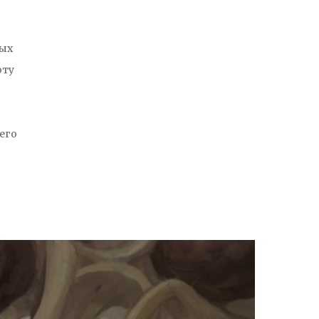
ных
оту
его