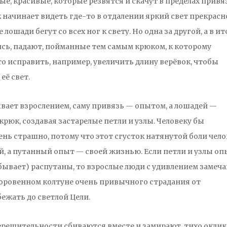
е, красивые, которые резвятся и скачут в пределах привя
 начинает видеть где-то в отдалении яркий свет прекрасн
лошади бегут со всех ног к свету. Но одна за другой, а в ит
шись, падают, пойманные тем самым крюком, к которому
то исправить, например, увеличить длину верёвок, чтобы
её свет.
вает взрослением, саму привязь — опытом, а лошадей —
юк, создавая застарелые петли и узлы. Человеку бы
ень страшно, потому что этот сгусток натянутой боли чело
ой, а путанный опыт — своей жизнью. Если петли и узлы оп
бывает) распутаны, то взрослые люди с удивлением замеча
здоровенном колтуне очень привычного страдания от
жать до светлой Цели.
ерешительности сбиваются вместе и замирают, тихо оклик