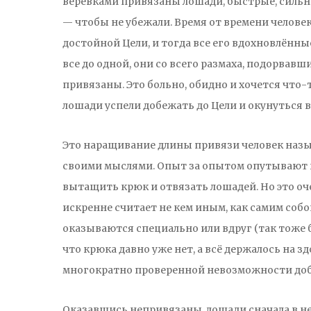
верёвками привязаны лошади, быстрые, сильны
— чтобы не убежали. Время от времени человек
достойной Цели, и тогда все его вдохновлённые 
все до одной, они со всего размаха, подорвав
привязаны. Это больно, обидно и хочется что-
лошади успели добежать до Цели и окунуться в 
Это наращивание длины привязи человек назы
своими мыслями. Опыт за опытом опутывают кр
вытащить крюк и отвязать лошадей. Но это оч
искренне считает не кем иным, как самим соб
оказываются специально или вдруг (так тоже 
что крюка давно уже нет, а всё держалось на 
многократно проверенной невозможности добе
Оказавшись непривязаны, лошади сначала в н