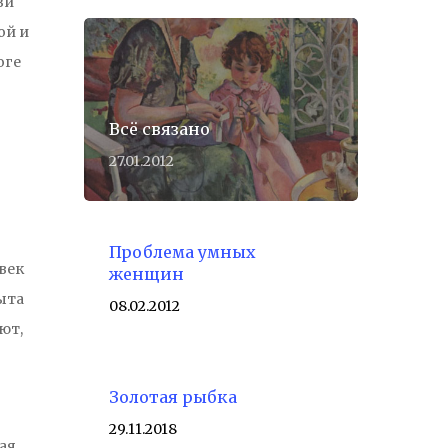
зи
ой и
оге
Всё связано
27.01.2012
Проблема умных
век
женщин
ыта
08.02.2012
ют,
Золотая рыбка
29.11.2018
ая