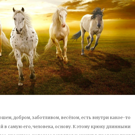
рошем, добром, заботливом, весёлом, есть внутри какое-то
й в самую его, человека, основу. К этому крюку длинными