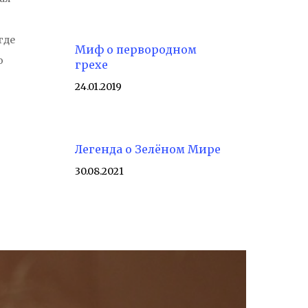
где
Миф о первородном
о
грехе
24.01.2019
Легенда о Зелёном Мире
30.08.2021