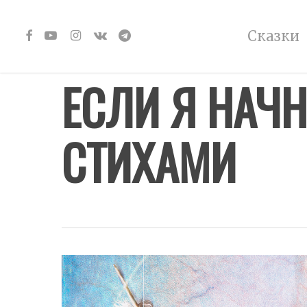
Skip
to
facebook
youtube
instagram
vk
telegram
Сказки
main
content
ЕСЛИ Я НАЧН
СТИХАМИ