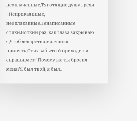
неоплаченные,Тяготящие душу грехи
-Неприкаянные,
неоплаканныеНенаписанные
стихи.Всякий раз, как глаза закрываю
я,Чтоб лекарство молчанья
принять,Стих забытый приходит и
спрашивает:"Почему же ты бросил
меня?Я был твой, я был…