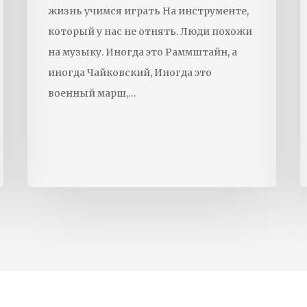
жизнь учимся играть На инструменте,
который у нас не отнять. Люди похожи
на музыку. Иногда это Раммштайн, а
иногда Чайковский, Иногда это
военный марш,…