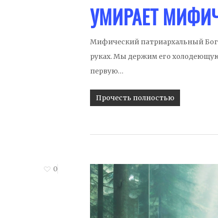
УМИРАЕТ МИФИЧ
Мифический патриархальный Бог ум
руках. Мы держим его холодеющую 
первую…
Прочесть полностью
0