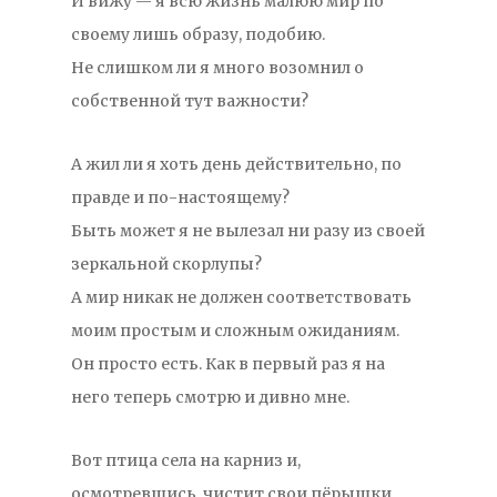
И вижу — я всю жизнь малюю мир по
своему лишь образу, подобию.
Не слишком ли я много возомнил о
собственной тут важности?
А жил ли я хоть день действительно, по
правде и по-настоящему?
Быть может я не вылезал ни разу из своей
зеркальной скорлупы?
А мир никак не должен соответствовать
моим простым и сложным ожиданиям.
Он просто есть. Как в первый раз я на
него теперь смотрю и дивно мне.
Вот птица села на карниз и,
осмотревшись, чистит свои пёрышки.