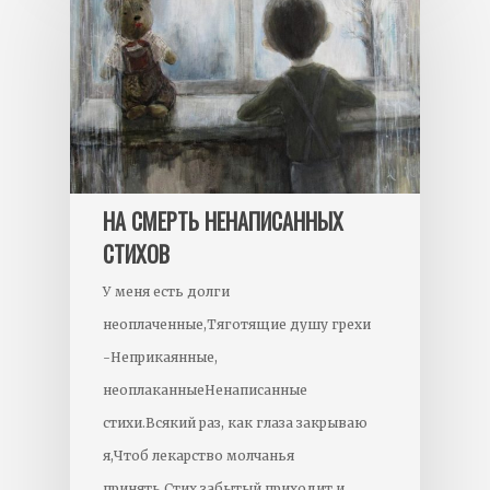
НА СМЕРТЬ НЕНАПИСАННЫХ
СТИХОВ
У меня есть долги
неоплаченные,Тяготящие душу грехи
-Неприкаянные,
неоплаканныеНенаписанные
стихи.Всякий раз, как глаза закрываю
я,Чтоб лекарство молчанья
принять,Стих забытый приходит и