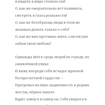
и видеть в мире столько зла!
О, как же омерзительно всё понимать,
смотреть в глаза реальности!
О, как же безобразны люди в этом их
желаньи думать только о себе!
О, как же мне противно жить, совсем уже
забыв твою любовь!
Однажды шёл я средь людей по городу, по
оживлённой улице.
И вижу впереди себя исчадье мрачной
беспросветной гордости —
Презренье на лице, надменность в редких
жестах, чёрное пальто.
Вдруг замер я и замер он. Себя увидел я в