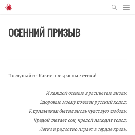
Men
Skip
to
search
main
ОСЕННИЙ ПРИЗЫВ
content
Послушайте! Какие прекрасные стихи!
И каждой осенью я расцветаю вновь;
Здоровью моему полезен русский холод;
К привычкам бытия вновь чувствую любовь:
Чредой слетает сон, чредой находит голод;
Легко и радостно играет в сердце кровь,