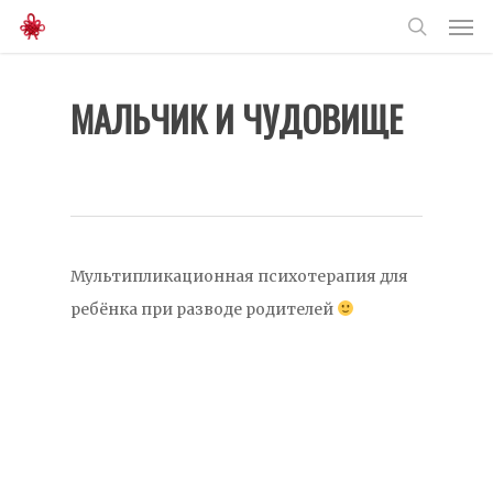
Men
Skip
to
search
main
МАЛЬЧИК И ЧУДОВИЩЕ
content
Мультипликационная психотерапия для
ребёнка при разводе родителей