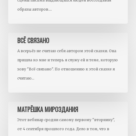
сцены письма выдающихся людей воссоздавая
образы авторов.…
Всё
ВСЁ СВЯЗАНО
связано
А всерьёз не считаю себя автором этой сказки. Она
пришла ко мне и теперь я служу ей и теме, которую
зову "Всё связано". По отношению к этой сказке я
считаю…
Матрёшка
МАТРЁШКА МИРОЗДАНИЯ
Мироздания
Этот вебинар сродни самому первому "вторнику",
от 4 сентября прошлого года. Дело в том, что в