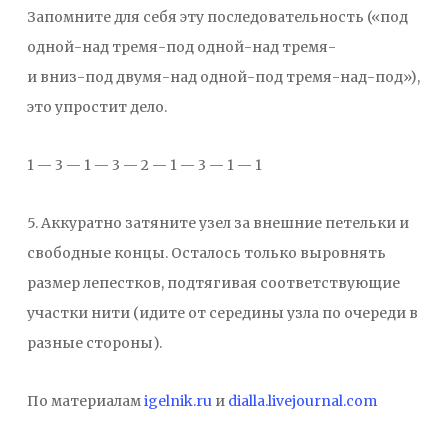
Запомните для себя эту последовательность («под
одной-над тремя-под одной-над тремя-
и вниз-под двумя-над одной-под тремя-над-под»),
это упростит дело.
1 — 3 — 1 — 3 — 2 — 1 — 3 — 1 — 1
5. Аккуратно затяните узел за внешние петельки и
свободные концы. Осталось только выровнять
размер лепестков, подтягивая соответствующие
участки нити (идите от середины узла по очереди в
разные стороны).
По материалам
igelnik.ru
и
dialla.livejournal.com