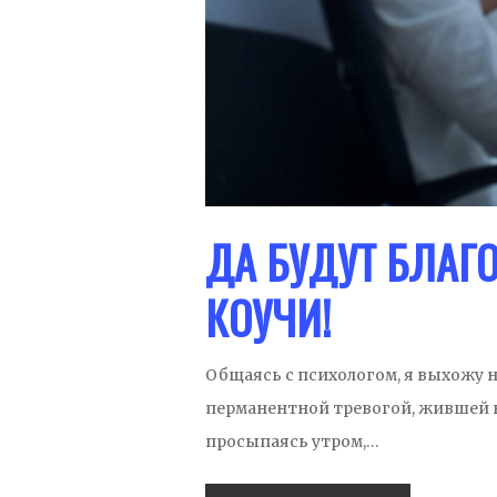
ДА БУДУТ БЛАГ
КОУЧИ!
Общаясь с психологом, я выхожу н
перманентной тревогой, жившей во
просыпаясь утром,…