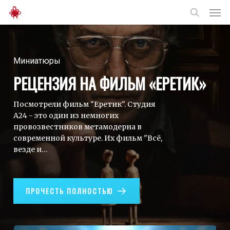
Men
Skip
to
search
main
content
Миниатюры
РЕЦЕНЗИЯ НА ФИЛЬМ «ЕРЕТИК»
Посмотрели фильм "Еретик". Студия
А24 - это один из немногих
провозвестников метамодерна в
современной культуре. Их фильм "Всё,
везде и…
ПРОЧЕСТЬ ПОЛНОСТЬЮ