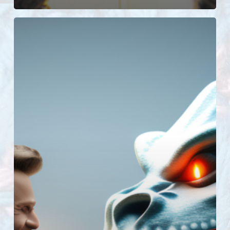
Дантист
вместо
психолога