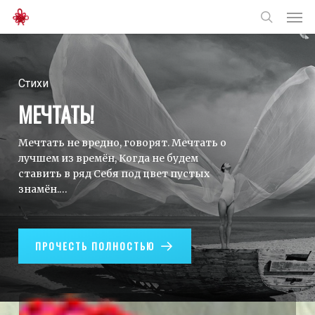
Men
Skip
to
search
main
content
Стихи
МЕЧТАТЬ!
Мечтать не вредно, говорят. Мечтать о
лучшем из времён, Когда не будем
ставить в ряд Себя под цвет пустых
знамён.…
ПРОЧЕСТЬ ПОЛНОСТЬЮ
Что