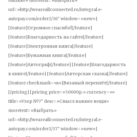
былью!» moretext=»Выбрать»
url=»http://weareallconnected.ru/integral.e-
autopay.com/order1/36″ window=»new»]
[feature]Огромное спасибо![/feature]
[feature]Благодарность на сайте[/feature]
[feature]Электронная книга[/feature]
[feature]Бумажная книга[/feature]
[feature]Автограф[/feature] [feature]Благодарность
в книге[/feature] [feature]Авторская сказка[/feature]
[feature checkmark=»x»]Вязаный переплёт[/feature]
[/pricing] [pricing price=»50000р.» currency=»»
title=»Узор №7″ desc=»Смысл важнее вещи»
moretext=»Выбрать»
url=»http://weareallconnected.ru/integral.e-
autopay.com/order1/37″ window=»new»]