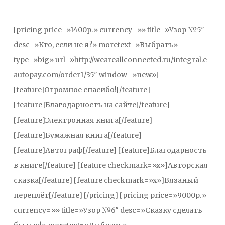
[pricing price=»1400р.» currency=»» title=»Узор №5″
desc=»Кто, если не я?» moretext=»Выбрать»
type=»big» url=»http://weareallconnected.ru/integral.e-
autopay.com/order1/35″ window=»new»]
[feature]Огромное спасибо![/feature]
[feature]Благодарность на сайте[/feature]
[feature]Электронная книга[/feature]
[feature]Бумажная книга[/feature]
[feature]Автограф[/feature] [feature]Благодарность
в книге[/feature] [feature checkmark=»x»]Авторская
сказка[/feature] [feature checkmark=»x»]Вязаный
переплёт[/feature] [/pricing] [pricing price=»9000р.»
currency=»» title=»Узор №6″ desc=»Сказку сделать