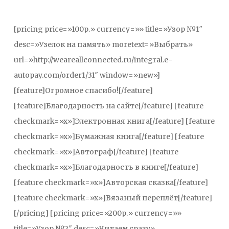
[pricing price=»100р.» currency=»» title=»Узор №1″
desc=»Узелок на память» moretext=»Выбрать»
url=»http://weareallconnected.ru/integral.e-
autopay.com/order1/31″ window=»new»]
[feature]Огромное спасибо![/feature]
[feature]Благодарность на сайте[/feature] [feature
checkmark=»x»]Электронная книга[/feature] [feature
checkmark=»x»]Бумажная книга[/feature] [feature
checkmark=»x»]Автограф[/feature] [feature
checkmark=»x»]Благодарность в книге[/feature]
[feature checkmark=»x»]Авторская сказка[/feature]
[feature checkmark=»x»]Вязаный переплёт[/feature]
[/pricing] [pricing price=»200р.» currency=»»
title=»Узор №2″ desc=»Читаем сразу»