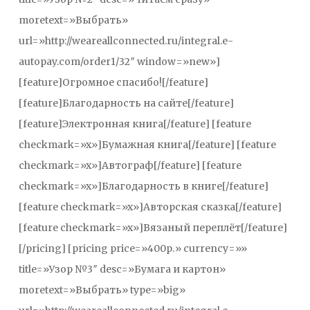
moretext=»Выбрать»
url=»http://weareallconnected.ru/integral.e-
autopay.com/order1/32″ window=»new»]
[feature]Огромное спасибо![/feature]
[feature]Благодарность на сайте[/feature]
[feature]Электронная книга[/feature] [feature
checkmark=»x»]Бумажная книга[/feature] [feature
checkmark=»x»]Автограф[/feature] [feature
checkmark=»x»]Благодарность в книге[/feature]
[feature checkmark=»x»]Авторская сказка[/feature]
[feature checkmark=»x»]Вязаный переплёт[/feature]
[/pricing] [pricing price=»400р.» currency=»»
title=»Узор №3″ desc=»Бумага и картон»
moretext=»Выбрать» type=»big»