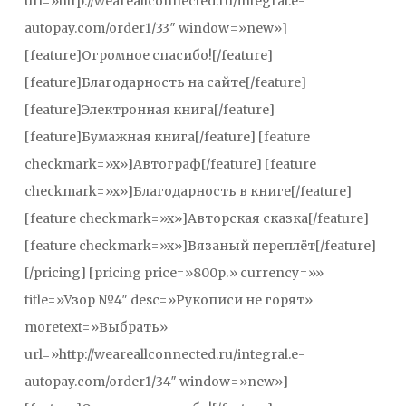
url=»http://weareallconnected.ru/integral.e-
autopay.com/order1/33″ window=»new»]
[feature]Огромное спасибо![/feature]
[feature]Благодарность на сайте[/feature]
[feature]Электронная книга[/feature]
[feature]Бумажная книга[/feature] [feature
checkmark=»x»]Автограф[/feature] [feature
checkmark=»x»]Благодарность в книге[/feature]
[feature checkmark=»x»]Авторская сказка[/feature]
[feature checkmark=»x»]Вязаный переплёт[/feature]
[/pricing] [pricing price=»800р.» currency=»»
title=»Узор №4″ desc=»Рукописи не горят»
moretext=»Выбрать»
url=»http://weareallconnected.ru/integral.e-
autopay.com/order1/34″ window=»new»]