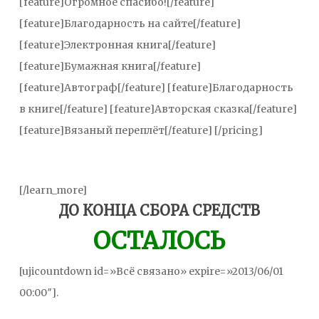
[feature]Огромное спасибо![/feature]
[feature]Благодарность на сайте[/feature]
[feature]Электронная книга[/feature]
[feature]Бумажная книга[/feature]
[feature]Автограф[/feature] [feature]Благодарность
в книге[/feature] [feature]Авторская сказка[/feature]
[feature]Вязаный переплёт[/feature] [/pricing]
[/learn_more]
ДО КОНЦА СБОРА СРЕДСТВ
ОСТАЛОСЬ
[ujicountdown id=»Всё связано» expire=»2013/06/01
00:00″].