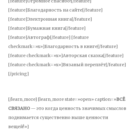
[feature]Огромное спасибо![/feature]
[feature]Благодарность на сайте[/feature]
[feature]Электронная книга[/feature]
[feature]Бумажная книга[/feature]
[feature]Автограф[/feature] [feature
checkmark=»x»]Благодарность в книге[/feature]
[feature checkmark=»x»]Авторская сказка[/feature]
[feature checkmark=»x»]Вязаный переплёт[/feature]
[/pricing]
[/learn_more] [learn_more state=»open» caption=»
ВСЁ
СВЯЗАНО
— это когда ценность значимых смыслов
поднимается существенно выше ценности
вещей!»]