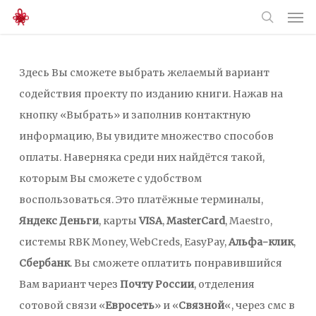
Men
Skip
to
search
main
Здесь Вы сможете выбрать желаемый вариант
content
содействия проекту по изданию книги. Нажав на
кнопку «Выбрать» и заполнив контактную
информацию, Вы увидите множество способов
оплаты. Наверняка среди них найдётся такой,
которым Вы сможете с удобством
воспользоваться. Это платёжные терминалы,
Яндекс Деньги
, карты
VISA
,
MasterCard
, Maestro,
системы RBK Money, WebCreds, EasyPay,
Альфа-клик
,
Сбербанк
. Вы сможете оплатить понравившийся
Вам вариант через
Почту России
, отделения
сотовой связи «
Евросеть
» и «
Связной
«, через смс в