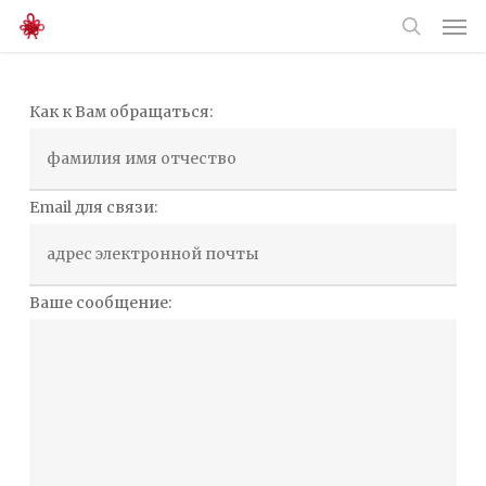
Men
Skip
to
search
main
Как к Вам обращаться:
content
Email для связи:
Ваше сообщение: