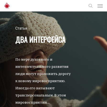
Men
Skip
to
search
main
content
Статьи
ДВА ИНТЕРФЕЙСА
По мере духовного и
интеллектуального развития
люди могут проложить дорогу
к новому мировосприятию.
Иногда его называют
трансперсональным. В этом
мировосприятии…